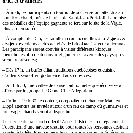
d’ici et d’ailleurs
– À midi, les participants du tournoi de soccer seront attendus au
parc Robichaud, près de l’aréna de Saint-Jean-Port-Joli. La remise
des médailles de l’équipe gagnante se fera sur le site de la Vigie,
plus tard en soirée;
– À compter de 15 h, les familles seront accueillies à la Vigie avec
des jeux extérieurs et des activités de bricolage à saveur automnale.
Les participants seront conviés à visiter différents kiosques
thématiques afin de découvrir et goûter les saveurs des pays qui y
seront représentés;
– Dès 17 h, un buffet alliant traditions québécoises et cuisine
d’ailleurs sera offert gratuitement aux convives;
– À 18 h 30, une veillée de danse traditionnelle québécoise sera
offerte par le groupe Le Grand Char Allégorique;
– Enfin, à 19 h 30, le conteur, compositeur et chanteur Mathieu
Lippé attendra les invités autour d’un feu de camp où guimauves et
breuvages chauds seront à disposition.
Le service de transport collectif Accès L’Islet assurera également
l’opération d’une navette gratuite pour toutes les personnes désirant
assister à la fête. Pour ce faire, les citoyens n’auront qu’à réserver