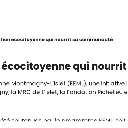
cation écocitoyenne qui nourrit sa communauté
n écocitoyenne qui nourr
e Montmagny-L’Islet (EEML), une initiative 
, la MRC de L’Islet, la Fondation Richelieu 
nt été soutenues par le programme EEML, soit