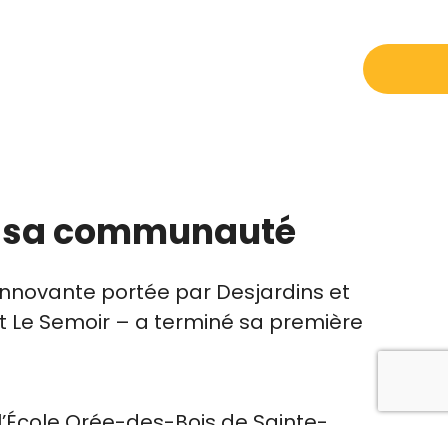
it sa communauté
innovante portée par Desjardins et
et Le Semoir – a terminé sa première
 l’École Orée-des-Bois de Sainte-