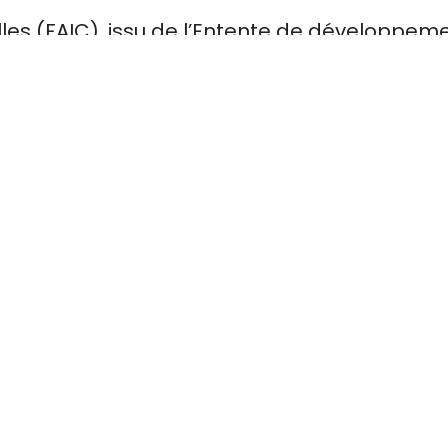
elles (FAIC), issu de l’Entente de développem
t des Communications du Québec
, est destiné
de la MRC de L’Islet. Le FAIC dispose d’une 
iode de 2025-2027.
026.