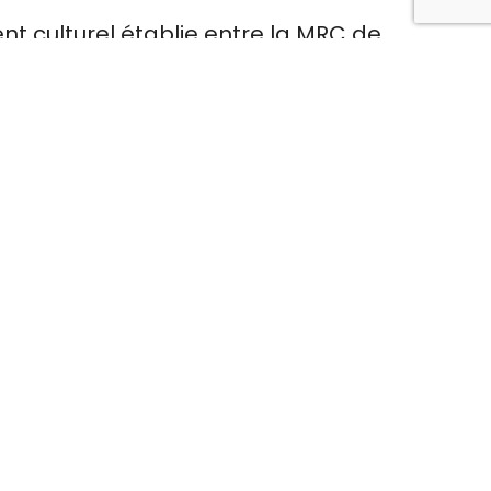
ent culturel établie entre la MRC de
 à appuyer les projets qui contribuent à
enveloppe annuelle de 18 000 $