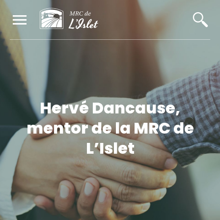
Hervé Dancause,
mentor de la MRC de
L’Islet