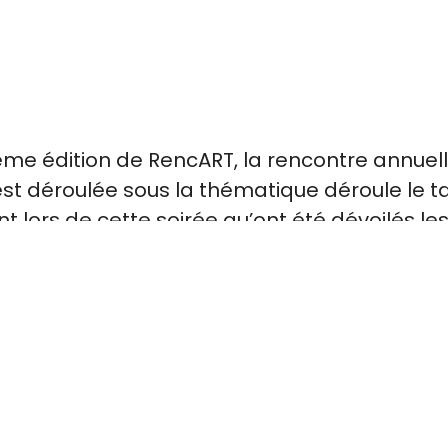
oisième édition de RencART, la rencontre annu
 s’est déroulée sous la thématique déroule le
t lors de cette soirée qu’ont été dévoilés le
s connaître votre appréciation de cette soirée
 de répondre aux besoins du milieu. Pour ce 
sondage ci-dessous.