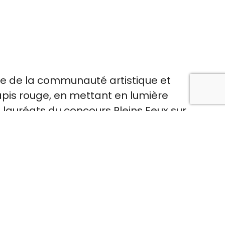
elle de la communauté artistique et
 tapis rouge, en mettant en lumière
s lauréats du concours Pleins Feux sur
, dans le but de bonifier les
faire, nous vous invitons à prendre