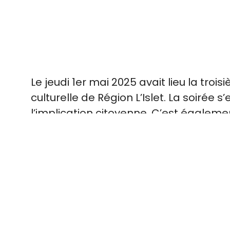
Le jeudi 1er mai 2025 avait lieu la tr
culturelle de Région L’Islet. La soirée
l’implication citoyenne. C’est égalemen
nos citoyen·ne·s engagé·e·s.
À titre de participant·e, nous aimerion
prochaines éditions et de nous assurer
quelques minutes pour compléter le 