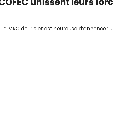
a COFEC unissent leurs forc
La MRC de L’Islet est heureuse d’annoncer u
spaces culturels (COFEC). Celle-ci vise à ass
depuis l’automne 2024.
ocréation de Saint-Jean-Port-Joli, situé au 3
— piloté par la MRC de L’Islet — ainsi que de 
 la sculpture sur bois. Ce maillage permettra
e la communauté artistique de manière ponct
d’une démarche de coréflexion menée auprès 
er le besoin de créer un lieu de rencontre et 