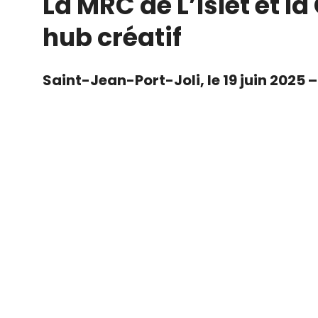
La MRC de L’Islet et l
hub créatif
Saint-Jean-Port-Joli, le 19 juin 2025 –
Corporation des fêtes, événements et e
hub créatif, en cours de prototypage 
Grâce à ce partenariat, l’atelier de c
désormais les activités du hub créatif 
par la COFEC, en lien avec le Musée de
variée de l’espace, à la disposition d
Rappelons que le hub créatif est né 
territoire. Celle-ci a permis d’identifi