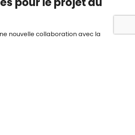
es pour le projet du
ne nouvelle collaboration avec la
urer la continuité du projet pilote du
33, avenue de Gaspé Ouest, accueillera
nouvelles formations et ateliers offerts
 une utilisation plus soutenue et
uelle.
d’un groupe d’acteurs culturels du
d’échange destiné aux artistes et aux