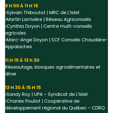
9 H 00 À 11 H 15
▫️Sylvain Thiboutot | MRC de L’Islet
▫️Martin Larrivière | Réseau Agriconseils
▫️Cynthia Doyon | Centre multi-conseils
agricoles
▫️Marc-Ange Doyon | SCF Conseils Chaudière-
Appalaches
11 H 15 À 13 h 30
Réseautage, kiosques agroalimentaires et
dîner
13 H 30 À 15 H 15
▫️Sandy Roy | UPA – Syndicat de L’Islet
▫️Charles Pouliot | Coopérative de
développement régional du Québec – CDRQ